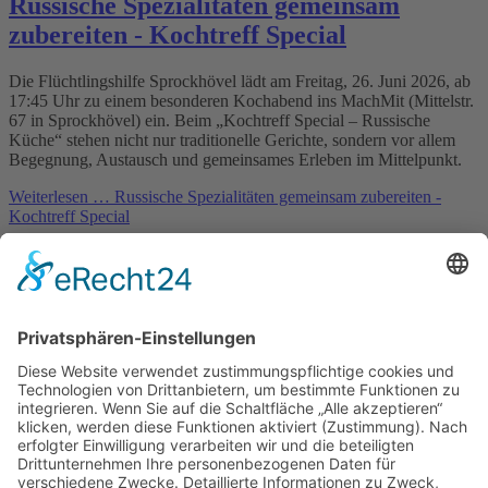
Russische Spezialitäten gemeinsam
zubereiten - Kochtreff Special
Die Flüchtlingshilfe Sprockhövel lädt am Freitag, 26. Juni 2026, ab
17:45 Uhr zu einem besonderen Kochabend ins MachMit (Mittelstr.
67 in Sprockhövel) ein. Beim „Kochtreff Special – Russische
Küche“ stehen nicht nur traditionelle Gerichte, sondern vor allem
Begegnung, Austausch und gemeinsames Erleben im Mittelpunkt.
Weiterlesen …
Russische Spezialitäten gemeinsam zubereiten -
Kochtreff Special
07.06.2026 13:46
Sommer, Sonne, Schnäppchen - Second
Hand Markt in der Kleidekammer