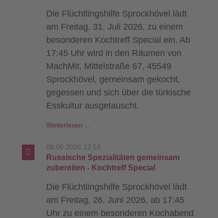
Die Flüchtlingshilfe Sprockhövel lädt
am Freitag, 31. Juli 2026, zu einem
besonderen Kochtreff Special ein. Ab
17:45 Uhr wird in den Räumen von
MachMit, Mittelstraße 67, 45549
Sprockhövel, gemeinsam gekocht,
gegessen und sich über die türkische
Esskultur ausgetauscht.
Gemeinsam
Weiterlesen …
die
türkische
08.06.2026 12:53
Küche
Russische Spezialitäten gemeinsam
entdecken
zubereiten - Kochtreff Special
-
Die Flüchtlingshilfe Sprockhövel lädt
Kochworkshop
am Freitag, 26. Juni 2026, ab 17:45
Uhr zu einem besonderen Kochabend