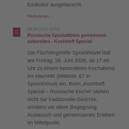
Esskultur ausgetauscht.
Gemeinsam
Weiterlesen …
die
türkische
08.06.2026 12:53
Küche
Russische Spezialitäten gemeinsam
entdecken
zubereiten - Kochtreff Special
-
Die Flüchtlingshilfe Sprockhövel lädt
Kochworkshop
am Freitag, 26. Juni 2026, ab 17:45
Uhr zu einem besonderen Kochabend
ins MachMit (Mittelstr. 67 in
Sprockhövel) ein. Beim „Kochtreff
Special – Russische Küche“ stehen
nicht nur traditionelle Gerichte,
sondern vor allem Begegnung,
Austausch und gemeinsames Erleben
im Mittelpunkt.