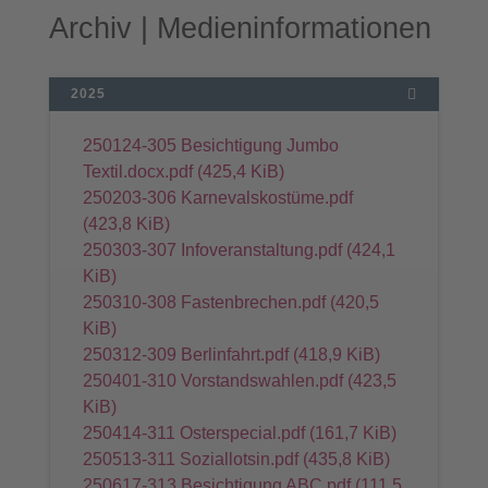
Archiv | Medieninformationen
2025
250124-305 Besichtigung Jumbo
Textil.docx.pdf
(425,4 KiB)
250203-306 Karnevalskostüme.pdf
(423,8 KiB)
250303-307 Infoveranstaltung.pdf
(424,1
KiB)
250310-308 Fastenbrechen.pdf
(420,5
KiB)
250312-309 Berlinfahrt.pdf
(418,9 KiB)
250401-310 Vorstandswahlen.pdf
(423,5
KiB)
250414-311 Osterspecial.pdf
(161,7 KiB)
250513-311 Soziallotsin.pdf
(435,8 KiB)
250617-313 Besichtigung ABC.pdf
(111,5