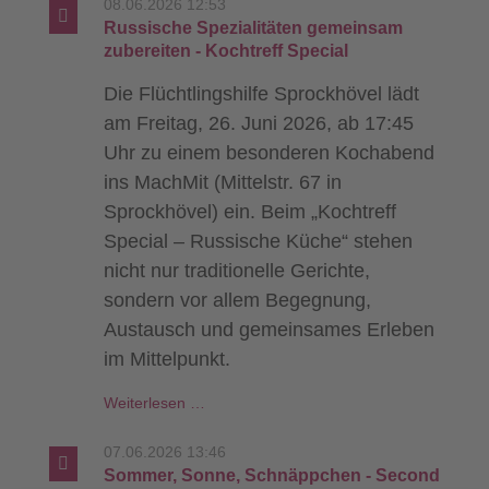
08.06.2026 12:53
Küche
Russische Spezialitäten gemeinsam
entdecken
zubereiten - Kochtreff Special
-
Die Flüchtlingshilfe Sprockhövel lädt
Kochworkshop
am Freitag, 26. Juni 2026, ab 17:45
Uhr zu einem besonderen Kochabend
ins MachMit (Mittelstr. 67 in
Sprockhövel) ein. Beim „Kochtreff
Special – Russische Küche“ stehen
nicht nur traditionelle Gerichte,
sondern vor allem Begegnung,
Austausch und gemeinsames Erleben
im Mittelpunkt.
Russische
Weiterlesen …
Spezialitäten
gemeinsam
07.06.2026 13:46
zubereiten
Sommer, Sonne, Schnäppchen - Second