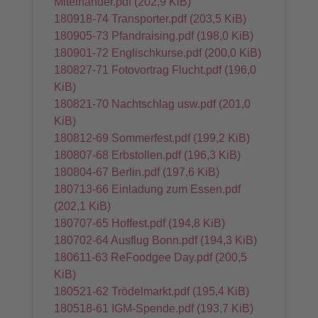
Miteinander.pdf
(202,9 KiB)
180918-74 Transporter.pdf
(203,5 KiB)
180905-73 Pfandraising.pdf
(198,0 KiB)
180901-72 Englischkurse.pdf
(200,0 KiB)
180827-71 Fotovortrag Flucht.pdf
(196,0
KiB)
180821-70 Nachtschlag usw.pdf
(201,0
KiB)
180812-69 Sommerfest.pdf
(199,2 KiB)
180807-68 Erbstollen.pdf
(196,3 KiB)
180804-67 Berlin.pdf
(197,6 KiB)
180713-66 Einladung zum Essen.pdf
(202,1 KiB)
180707-65 Hoffest.pdf
(194,8 KiB)
180702-64 Ausflug Bonn.pdf
(194,3 KiB)
180611-63 ReFoodgee Day.pdf
(200,5
KiB)
180521-62 Trödelmarkt.pdf
(195,4 KiB)
180518-61 IGM-Spende.pdf
(193,7 KiB)