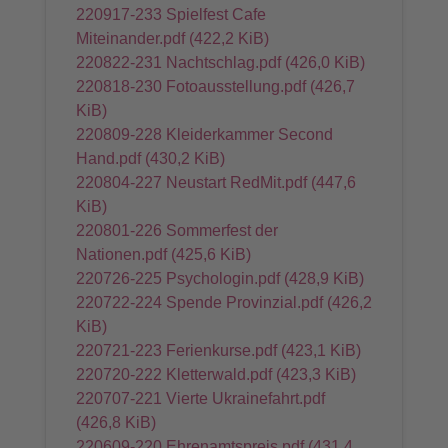
220917-233 Spielfest Cafe
Miteinander.pdf
(422,2 KiB)
220822-231 Nachtschlag.pdf
(426,0 KiB)
220818-230 Fotoausstellung.pdf
(426,7
KiB)
220809-228 Kleiderkammer Second
Hand.pdf
(430,2 KiB)
220804-227 Neustart RedMit.pdf
(447,6
KiB)
220801-226 Sommerfest der
Nationen.pdf
(425,6 KiB)
220726-225 Psychologin.pdf
(428,9 KiB)
220722-224 Spende Provinzial.pdf
(426,2
KiB)
220721-223 Ferienkurse.pdf
(423,1 KiB)
220720-222 Kletterwald.pdf
(423,3 KiB)
220707-221 Vierte Ukrainefahrt.pdf
(426,8 KiB)
220609-220 Ehrenamtspreis.pdf
(431,4