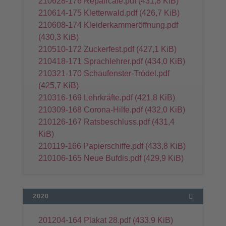
210628-176 Repaircafe.pdf
(431,8 KiB)
210614-175 Kletterwald.pdf
(426,7 KiB)
210608-174 Kleiderkammeröffnung.pdf
(430,3 KiB)
210510-172 Zuckerfest.pdf
(427,1 KiB)
210418-171 Sprachlehrer.pdf
(434,0 KiB)
210321-170 Schaufenster-Trödel.pdf
(425,7 KiB)
210316-169 Lehrkräfte.pdf
(421,8 KiB)
210309-168 Corona-Hilfe.pdf
(432,0 KiB)
210126-167 Ratsbeschluss.pdf
(431,4
KiB)
210119-166 Papierschiffe.pdf
(433,8 KiB)
210106-165 Neue Bufdis.pdf
(429,9 KiB)
2020
201204-164 Plakat 28.pdf
(433,9 KiB)