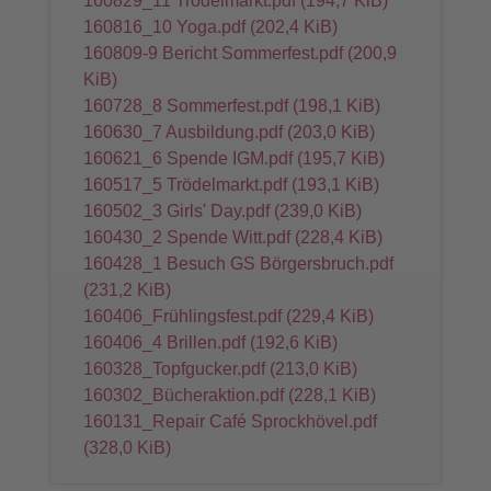
160829_11 Trödelmarkt.pdf
(194,7 KiB)
160816_10 Yoga.pdf
(202,4 KiB)
160809-9 Bericht Sommerfest.pdf
(200,9
KiB)
160728_8 Sommerfest.pdf
(198,1 KiB)
160630_7 Ausbildung.pdf
(203,0 KiB)
160621_6 Spende IGM.pdf
(195,7 KiB)
160517_5 Trödelmarkt.pdf
(193,1 KiB)
160502_3 Girls' Day.pdf
(239,0 KiB)
160430_2 Spende Witt.pdf
(228,4 KiB)
160428_1 Besuch GS Börgersbruch.pdf
(231,2 KiB)
160406_Frühlingsfest.pdf
(229,4 KiB)
160406_4 Brillen.pdf
(192,6 KiB)
160328_Topfgucker.pdf
(213,0 KiB)
160302_Bücheraktion.pdf
(228,1 KiB)
160131_Repair Café Sprockhövel.pdf
(328,0 KiB)