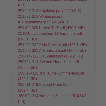
KiB)
251025-318 Kajaktour.pdf
(422,0 KiB)
251027-319 Winterspezial
Kleiderkammer.pdf
(427,4 KiB)
251102-320 Karten-Treff.pdf
(420,8 KiB)
251110-321 Jubiläum MITeinander.pdf
(543,1 KiB)
251201-322 Kids-Special.pdf
(426,1 KiB)
251208-323 Adventscafé.pdf
(420,2 KiB)
250414-312 XXL-Markt.pdf
(109,2 KiB)
250704-314 Second Hand Markt.pdf
(109,8 KiB)
250818-315 Jubiläums-Sommerfest.pdf
(429,3 KiB)
250911-316 Second Hand Markt.pdf
(109,4 KiB)
260101-324 Neujahrs-Special.pdf
(424,8
KiB)