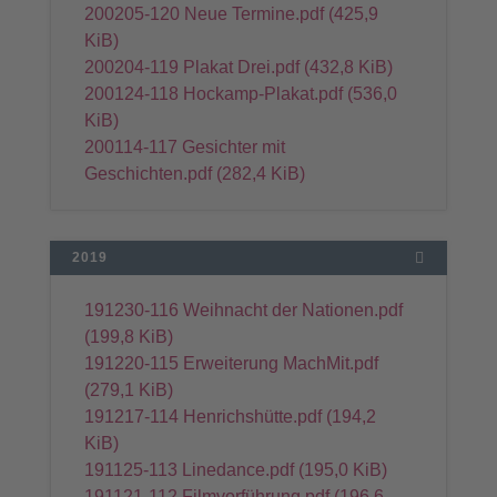
200205-120 Neue Termine.pdf
(425,9
KiB)
200204-119 Plakat Drei.pdf
(432,8 KiB)
200124-118 Hockamp-Plakat.pdf
(536,0
KiB)
200114-117 Gesichter mit
Geschichten.pdf
(282,4 KiB)
2019
191230-116 Weihnacht der Nationen.pdf
(199,8 KiB)
191220-115 Erweiterung MachMit.pdf
(279,1 KiB)
191217-114 Henrichshütte.pdf
(194,2
KiB)
191125-113 Linedance.pdf
(195,0 KiB)
191121-112 Filmvorführung.pdf
(196,6