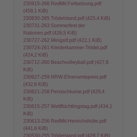
230915-266 RedMit Fortsetzung.pdf
(459,1 KiB)
230830-265 Trödelstand.pdf
(425,4 KiB)
230731-263 Sommerfest der
Nationen.pdf
(426,5 KiB)
230727-262 Minigolf.pdf
(422,1 KiB)
230724-261 Kleiderkammer-Trödel.pdf
(424,2 KiB)
230712-260 Beachvolleyball.pdf
(427,8
KiB)
230627-259 NRW-Ehrenamtspreis.pdf
(432,6 KiB)
230621-258 Persischkurse.pdf
(429,4
KiB)
230615-257 Weltflüchtlingstag.pdf
(434,1
KiB)
230613-256 RedMit-Henrichshütte.pdf
(441,6 KiB)
230530-255 Trödelstand.pdf
(428,7 KiB)