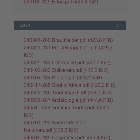
260105-325 Erfurt.pdf
(423,4 KiB)
2024
240304-280 Brautkleider.pdf
(423,8 KiB)
240321-281 Freizeitangebote.pdf
(429,7
KiB)
240325-282 Ostermarkt.pdf
(427,7 KiB)
240402-283 Zollverein.pdf
(442,2 KiB)
240404-284 Pleiger.pdf
(423,2 KiB)
240417-285 Soul of Africa.pdf
(423,2 KiB)
240522-286 Trödelmarkt.pdf
(426,0 KiB)
240531-287 Archäologie.pdf
(444,6 KiB)
240611-288 Sommer-Trödel.pdf
(428,0
KiB)
240701-290 Sommerfest der
Nationen.pdf
(425,3 KiB)
240619-289 Gasometer.pdf
(426,4 KiB)