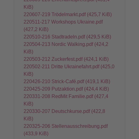
KiB)
220607-219 Trödelmarkt.pdf
(425,7 KiB)
220511-217 Workshops Ukraine.pdf
(427,2 KiB)
220510-216 Stadtradeln.pdf
(429,5 KiB)
220504-213 Nordic Walking.pdf
(424,2
KiB)
220503-212 Zuckerfest.pdf
(424,1 KiB)
220502-211 Dritte Ukrainefahrt.pdf
(425,0
KiB)
220426-210 Strick-Café.pdf
(419,1 KiB)
220425-209 Putzaktion.pdf
(424,4 KiB)
220331-208 RedMit Familie.pdf
(427,4
KiB)
220330-207 Deutschkurse.pdf
(422,8
KiB)
220325-206 Stellenausschreibung.pdf
(433,9 KiB)