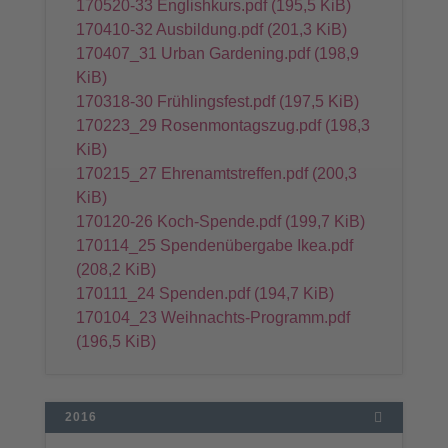
170520-33 Englishkurs.pdf
(195,5 KiB)
170410-32 Ausbildung.pdf
(201,3 KiB)
170407_31 Urban Gardening.pdf
(198,9
KiB)
170318-30 Frühlingsfest.pdf
(197,5 KiB)
170223_29 Rosenmontagszug.pdf
(198,3
KiB)
170215_27 Ehrenamtstreffen.pdf
(200,3
KiB)
170120-26 Koch-Spende.pdf
(199,7 KiB)
170114_25 Spendenübergabe Ikea.pdf
(208,2 KiB)
170111_24 Spenden.pdf
(194,7 KiB)
170104_23 Weihnachts-Programm.pdf
(196,5 KiB)
2016