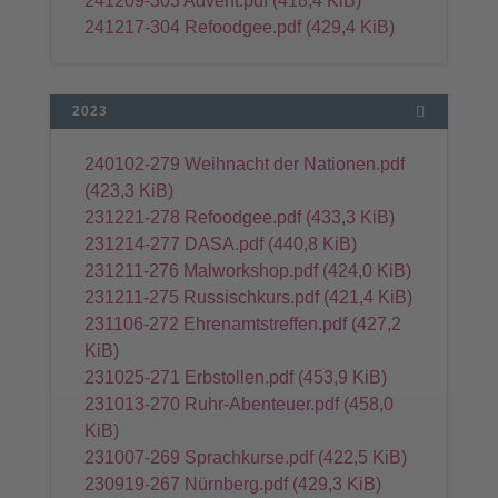
241209-303 Advent.pdf
(418,4 KiB)
241217-304 Refoodgee.pdf
(429,4 KiB)
2023
240102-279 Weihnacht der Nationen.pdf
(423,3 KiB)
231221-278 Refoodgee.pdf
(433,3 KiB)
231214-277 DASA.pdf
(440,8 KiB)
231211-276 Malworkshop.pdf
(424,0 KiB)
231211-275 Russischkurs.pdf
(421,4 KiB)
231106-272 Ehrenamtstreffen.pdf
(427,2
KiB)
231025-271 Erbstollen.pdf
(453,9 KiB)
231013-270 Ruhr-Abenteuer.pdf
(458,0
KiB)
231007-269 Sprachkurse.pdf
(422,5 KiB)
230919-267 Nürnberg.pdf
(429,3 KiB)