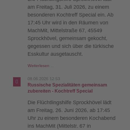
am Freitag, 31. Juli 2026, zu einem
besonderen Kochtreff Special ein. Ab
17:45 Uhr wird in den Räumen von
MachMit, Mittelstraße 67, 45549
Sprockhövel, gemeinsam gekocht,
gegessen und sich über die türkische
Esskultur ausgetauscht.
Gemeinsam
Weiterlesen …
die
türkische
08.06.2026 12:53
Küche
Russische Spezialitäten gemeinsam
entdecken
zubereiten - Kochtreff Special
-
Die Flüchtlingshilfe Sprockhövel lädt
Kochworkshop
am Freitag, 26. Juni 2026, ab 17:45
Uhr zu einem besonderen Kochabend
ins MachMit (Mittelstr. 67 in